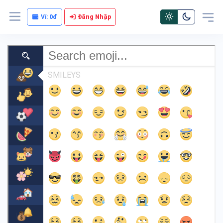
Ví:
0đ
Đăng Nhập