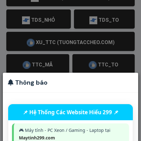
TDS_NHỎ
TDS_TO
XU_TTC (TUONGTACCHEO.COM)
TTC_MÃ
TTC_TO
Thông báo
XU IG (VIPIG.NET)
ACC TRẮNG TTC / TDS (0 XU)
📌 Hệ Thống Các Website Hiếu 299 📌
🎮 Máy tính - PC Xeon / Gaming - Laptop tại
CHO THUÊ
Maytinh299.com