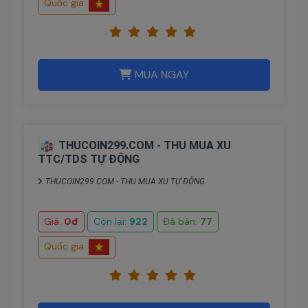
Quốc gia:
MUA NGAY
THUCOIN299.COM - THU MUA XU
TTC/TDS TỰ ĐỘNG
THUCOIN299.COM - THU MUA XU TỰ ĐỘNG
Giá:
0đ
Còn lại:
922
Đã bán:
77
Quốc gia: