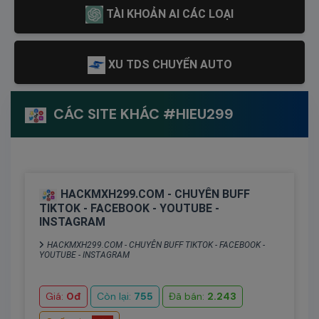
TÀI KHOẢN AI CÁC LOẠI
XU TDS CHUYỂN AUTO
CÁC SITE KHÁC #HIEU299
HACKMXH299.COM - CHUYÊN BUFF
TIKTOK - FACEBOOK - YOUTUBE -
INSTAGRAM
HACKMXH299.COM - CHUYÊN BUFF TIKTOK - FACEBOOK -
YOUTUBE - INSTAGRAM
Giá:
0đ
Còn lại:
755
Đã bán:
2.243