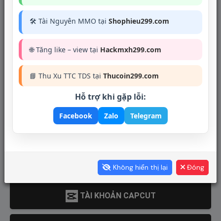
CLONE TIKTOK REG PHONE THẬT 100%
🛠 Tài Nguyên MMO tại
Shophieu299.com
🌐 Tăng like – view tại
Hackmxh299.com
ACC TIKTOK CÓ MÃ NGƯỜI MỚI
📘 Thu Xu TTC TDS tại
Thucoin299.com
KEY + TÀI KHOẢN VPN CÁC LOẠI
Hỗ trợ khi gặp lỗi:
Facebook
Zalo
Telegram
YOUTUBE PREMIUM
TÀI KHOẢN CANVA + ADOBE
Không hiển thị lại
Đóng
TÀI KHOẢN CAPCUT