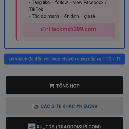
0%
• Tăng like – follow – view Facebook /
TikTok
• Tốc độ nhanh – ổn định – giá rẻ
👉 Hackmxh299.com
 quý khách đã đến với shop chuyên cung cấp xu TTC / TDS / VIPI
TỔNG HỢP
CÁC SITE KHÁC #HIEU299
XU_TDS (TRAODOISUB.COM)