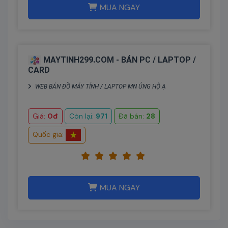
MUA NGAY
MAYTINH299.COM - BÁN PC / LAPTOP /
CARD
WEB BÁN ĐỒ MÁY TÍNH / LAPTOP MN ỦNG HỘ Ạ
Giá:
0đ
Còn lại:
971
Đã bán:
28
Quốc gia:
MUA NGAY